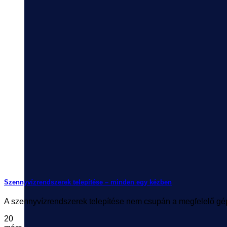
Szennyvízrendszerek telepítése – minden egy kézben
A szennyvízrendszerek telepítése nem csupán a megfelelő gépek
20