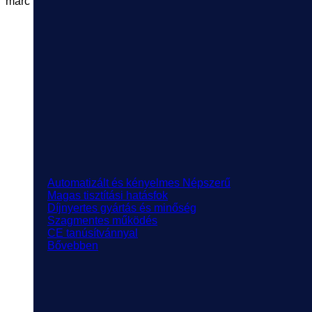
márc
Automatizált és kényelmes
Magas tisztítási hatásfok
Díjnyertes gyártás és minőség
Szagmentes működés
CE tanúsítvánnyal
Bővebben