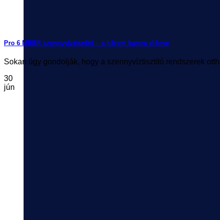
Pro 6 MBBR szennyvíztisztító – a három kamra előnye
Sokan úgy gondolják, hogy a szennyvíztisztító rendszerek otthoni
30
jún