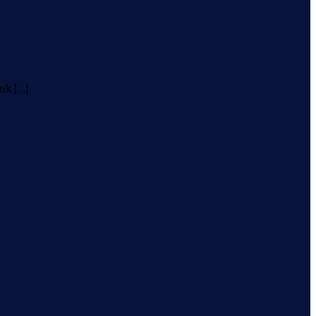
 [...]