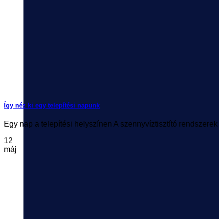
Így néz ki egy telepítési napunk
Egy nap a telepítési helyszínen A szennyvíztisztító rendszerek 
12
máj