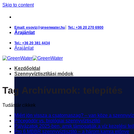
Skip to content
a haniga csoport tagja
|
Email: esoviz@greenwater.hu
Tel.: +36 20 270 6900
Árajánlat
Tel.: +36 20 381 4434
Árajánlat
Kezdőoldal
Szennyvíztisztítási módok
Tag Archívumok:
telepítés
Tudástár cikkek
Miért jön vissza a csatornaszag? – van köze a szennyv
Pöcegödör vs. biológiai szennyvíztisztító
Pályázatok 2025-ben, amik támogatják a víz kezelési fej
Pro 6 MBBR szennyvíztisztító – a három kamra előnye