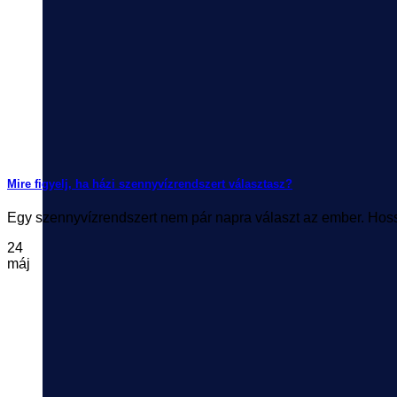
Mire figyelj, ha házi szennyvízrendszert választasz?
Egy szennyvízrendszert nem pár napra választ az ember. Hosszú 
24
máj