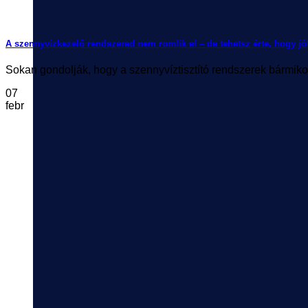
A szennyvízkezelő rendszered nem romlik el – de tehetsz érte, hogy j
Sokan gondolják, hogy a szennyvíztisztító rendszerek bármikor
07
febr