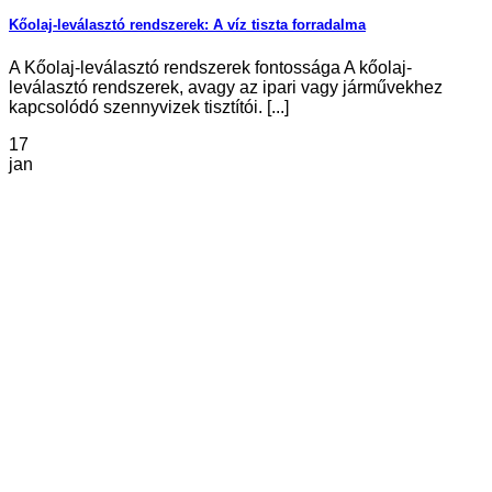
Kőolaj-leválasztó rendszerek: A víz tiszta forradalma
A Kőolaj-leválasztó rendszerek fontossága A kőolaj-
leválasztó rendszerek, avagy az ipari vagy járművekhez
kapcsolódó szennyvizek tisztítói. [...]
17
jan