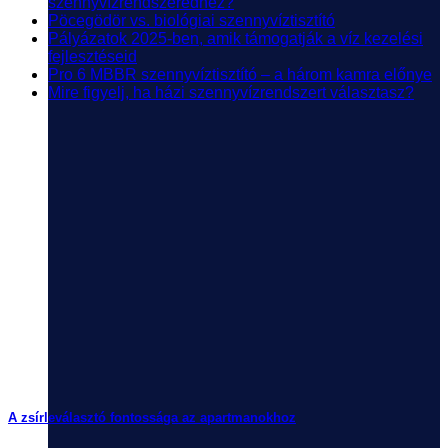
szennyvízrendszeredhez?
Pöcegödör vs. biológiai szennyvíztisztító
Pályázatok 2025-ben, amik támogatják a víz kezelési
fejlesztéseid
Pro 6 MBBR szennyvíztisztító – a három kamra előnye
Mire figyelj, ha házi szennyvízrendszert választasz?
A zsírleválasztó fontossága az apartmanokhoz