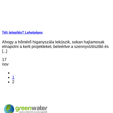
Téli telepítés? Lehetséges
Ahogy a hőmérő higanyszála lekúszik, sokan hajlamosak
elnapolni a kerti projekteket, beleértve a szennyvíztisztító és
[...]
17
nov
1
2