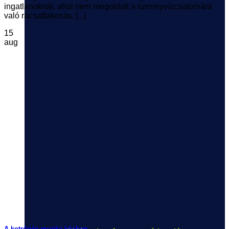
ingatlanoknál, ahol nem megoldott a szennyvízcsatornára
való rácsatlakozás. [...]
15
aug
A kotrógép munka közben