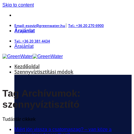
Skip to content
a haniga csoport tagja
|
Email: esoviz@greenwater.hu
Tel.: +36 20 270 6900
Árajánlat
Tel.: +36 20 381 4434
Árajánlat
Kezdőoldal
Szennyvíztisztítási módok
Tag Archívumok:
szennyvíztisztító
Tudástár cikkek
Miért jön vissza a csatornaszag? – van köze a