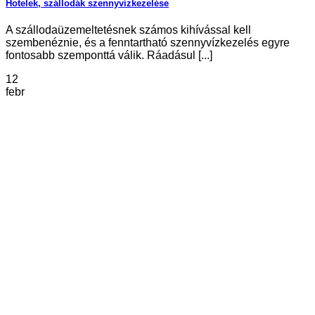
Hotelek, szállodák szennyvízkezelése
A szállodaüzemeltetésnek számos kihívással kell
szembenéznie, és a fenntartható szennyvízkezelés egyre
fontosabb szemponttá válik. Ráadásul [...]
12
febr