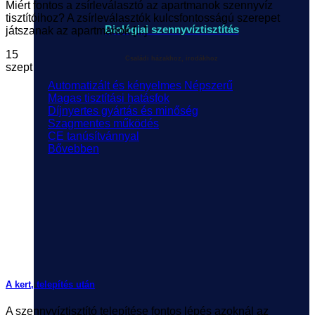
Miért fontos a zsírleválasztó az apartmanok szennyvíz
tisztítóihoz? A zsírleválasztók kulcsfontosságú szerepet
Biológiai szennyvíztisztítás
játszanak az apartmanok [...]
15
Családi házakhoz, irodákhoz
szept
Automatizált és kényelmes
Magas tisztítási hatásfok
Díjnyertes gyártás és minőség
Szagmentes működés
CE tanúsítvánnyal
Bővebben
A kert, telepítés után
A szennyvíztisztító telepítése fontos lépés azoknál az