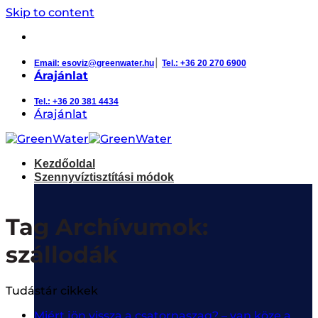
Skip to content
a haniga csoport tagja
|
Email: esoviz@greenwater.hu
Tel.: +36 20 270 6900
Árajánlat
Tel.: +36 20 381 4434
Árajánlat
Kezdőoldal
Szennyvíztisztítási módok
Tag Archívumok:
szállodák
Tudástár cikkek
Miért jön vissza a csatornaszag? – van köze a