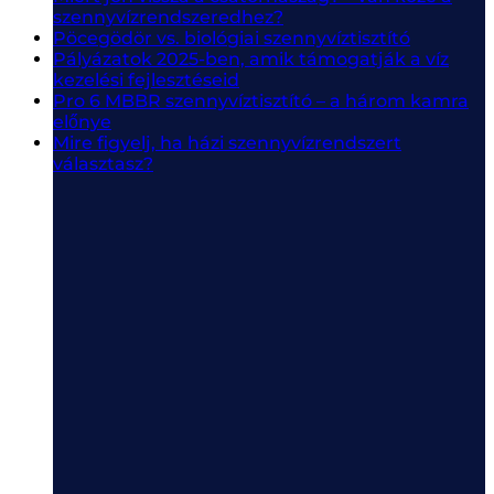
szennyvízrendszeredhez?
Pöcegödör vs. biológiai szennyvíztisztító
Pályázatok 2025-ben, amik támogatják a víz
kezelési fejlesztéseid
Pro 6 MBBR szennyvíztisztító – a három kamra
előnye
Mire figyelj, ha házi szennyvízrendszert
választasz?