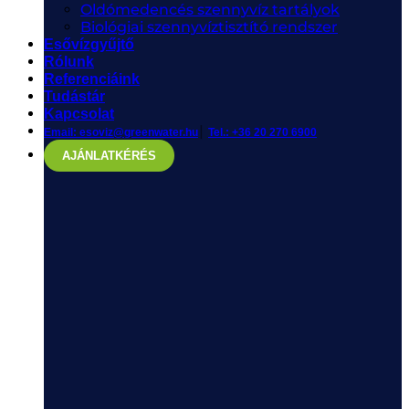
Oldómedencés szennyvíz tartályok
Biológiai szennyvíztisztító rendszer
Esővízgyűjtő
Rólunk
Referenciáink
Tudástár
Kapcsolat
|
Email: esoviz@greenwater.hu
Tel.: +36 20 270 6900
AJÁNLATKÉRÉS